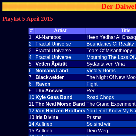
Der Daiwel
Playlist 5 April 2015
#
Artist
Title
1
Al-Namrood
Heen Yadhar Al Ghasq
2
Fractal Universe
Boundaries Of Reality
3
Fractal Universe
Tears Of Misanthropy
4
Fractal Universe
Mourning The Loss Of
5
Vetten Äpärät
Sydäntalven Viha
6
Nomans Land
Victory Horns
7
Blackwelder
The Night Of New Moo
8
Raven
Fight
9
The Answer
Red
10
Kyle Gass Band
Road Chops
11
The Neal Morse Band
The Grand Experiment
12
Von Hertzen Brothers
You Don't Know My N
13
Iris Divine
Prisms
14
Auftrieb
So sind wir
15
Auftrieb
Dein Weg